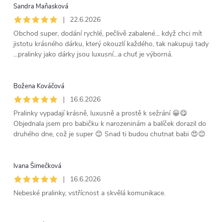
Sandra Maňasková
|
22.6.2026
Obchod super, dodání rychlé, pečlivě zabalené... když chci mít
jistotu krásného dárku, který okouzlí každého, tak nakupuji tady
...pralinky jako dárky jsou luxusní...a chuť je výborná.
Božena Kováčová
|
16.6.2026
Pralinky vypadají krásně, luxusně a prostě k sežrání 😀😋
Objednala jsem pro babičku k narozeninám a balíček dorazil do
druhého dne, což je super 😊 Snad ti budou chutnat babi 😍😊
Ivana Šimečková
|
16.6.2026
Nebeské pralinky, vstřícnost a skvělá komunikace.