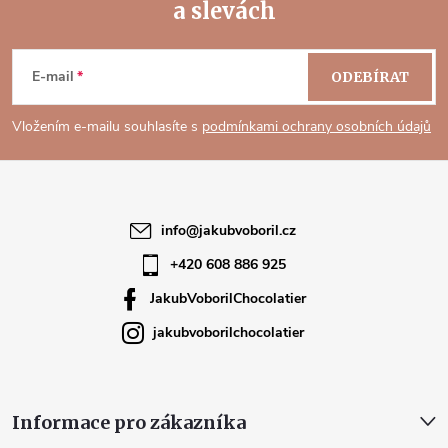
a slevách
á
Z
c
n
á
í
í
E-mail
ODEBÍRAT
p
p
Vložením e-mailu souhlasíte s
podmínkami ochrany osobních údajů
r
a
v
t
k
info
@
jakubvoboril.cz
í
+420 608 886 925
y
JakubVoborilChocolatier
v
jakubvoborilchocolatier
ý
p
Informace pro zákazníka
i