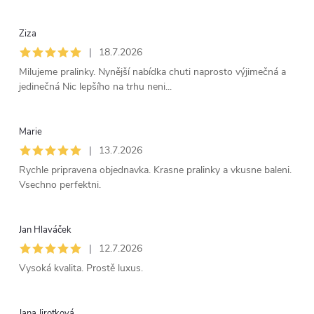
i
Ziza
s
|
18.7.2026
Milujeme pralinky. Nynější nabídka chuti naprosto výjimečná a
h
jedinečná Nic lepšího na trhu neni...
o
Marie
|
13.7.2026
d
Rychle pripravena objednavka. Krasne pralinky a vkusne baleni.
Vsechno perfektni.
n
o
Jan Hlaváček
|
12.7.2026
c
Vysoká kvalita. Prostě luxus.
e
Jana Jirotková