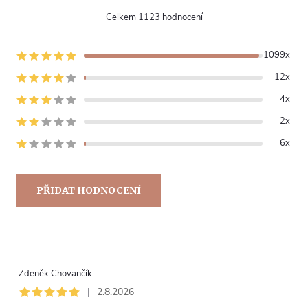
1123 hodnocení
1099x
12x
4x
2x
6x
PŘIDAT HODNOCENÍ
V
ý
Zdeněk Chovančík
p
|
2.8.2026