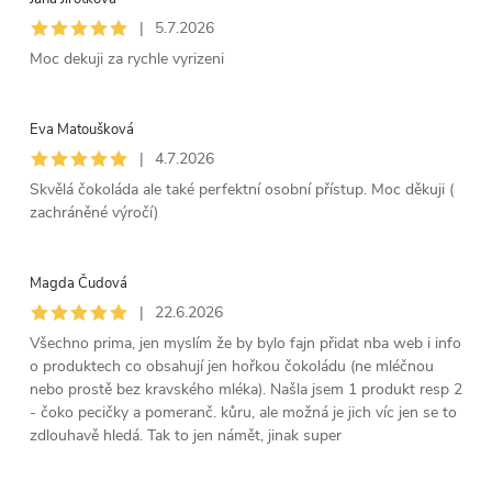
n
|
5.7.2026
Moc dekuji za rychle vyrizeni
í
Eva Matoušková
|
4.7.2026
Skvělá čokoláda ale také perfektní osobní přístup. Moc děkuji (
zachráněné výročí)
Magda Čudová
|
22.6.2026
Všechno prima, jen myslím že by bylo fajn přidat nba web i info
o produktech co obsahují jen hořkou čokoládu (ne mléčnou
nebo prostě bez kravského mléka). Našla jsem 1 produkt resp 2
- čoko pecičky a pomeranč. kůru, ale možná je jich víc jen se to
zdlouhavě hledá. Tak to jen námět, jinak super