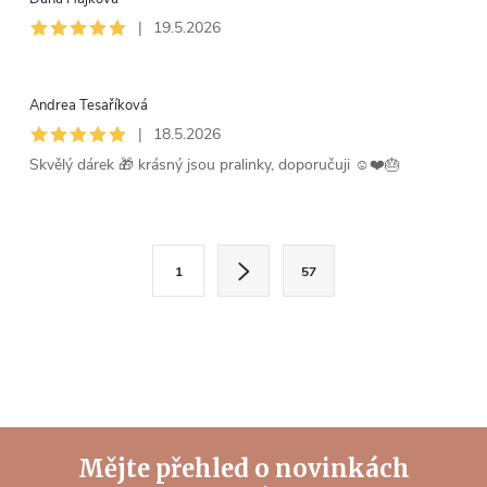
|
19.5.2026
Andrea Tesaříková
|
18.5.2026
Skvělý dárek 🎁 krásný jsou pralinky, doporučuji ☺️❤️🎂
O
S
1
57
t
v
r
l
á
n
á
k
d
o
Mějte přehled o novinkách
v
a