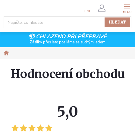
Přejít
na
CZK
obsah
HLEDAT
📦 CHLAZENO PŘI PŘEPRAVĚ
Zásilky přes léto posíláme se suchým ledem
Domů
Hodnocení obchodu
5,0