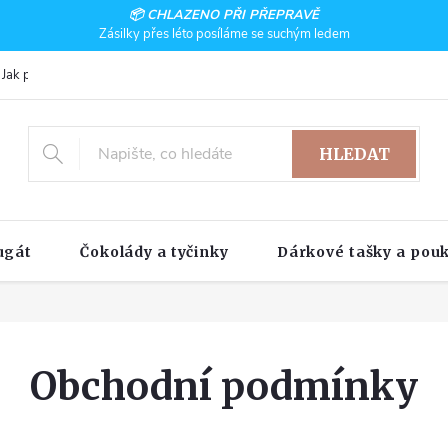
📦 CHLAZENO PŘI PŘEPRAVĚ
Zásilky přes léto posíláme se suchým ledem
Jak pracujeme
HLEDAT
ugát
Čokolády a tyčinky
Dárkové tašky a pou
Obchodní podmínky