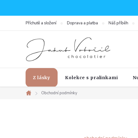
Přejít
na
obsah
Příchutě a složení
Doprava a platba
Náš příběh
Z lásky
Kolekce s pralinkami
N
Obchodní podmínky
Domů