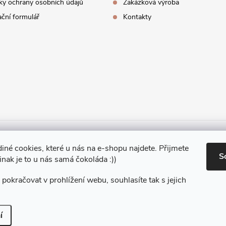
y ochrany osobních údajů
Zakázková výroba
ční formulář
Kontakty
diné cookies, které u nás na e-shopu najdete. Přijmete
S
Jinak je to u nás samá čokoláda :))
pokračovat v prohlížení webu, souhlasíte tak s jejich
azena.
í