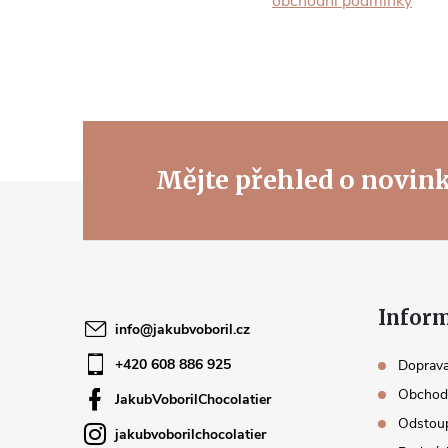
obchodní podmínky
Mějte přehled o novin
Z
á
p
Inform
info
@
jakubvoboril.cz
a
+420 608 886 925
Doprava
t
Obchod
JakubVoborilChocolatier
Odstoup
jakubvoborilchocolatier