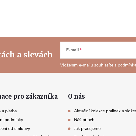
E-mail
kách
a slevách
Vložením e-mailu souhlasíte s
podmínka
ace pro zákazníka
O nás
 a platba
Aktuální kolekce pralinek a slože
ní podmínky
Náš příběh
ení od smlouvy
Jak pracujeme