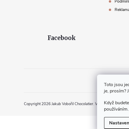
í
Podmínk
Reklama
Facebook
Toto jsou je
je, prosím? 
Když budete 
Copyright 2026
Jakub Vobořil Chocolatier
. Všechna práva vyhr
používáním.
Nastaven