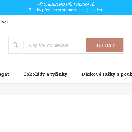
📦 CHLAZENO PŘI PŘEPRAVĚ
Zásilky přes léto posíláme se suchým ledem
Jak pracujeme
HLEDAT
ugát
Čokolády a tyčinky
Dárkové tašky a pou