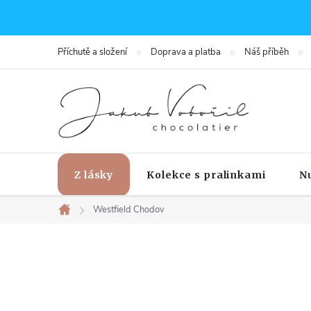
Přejít
na
obsah
Příchutě a složení
Doprava a platba
Náš příběh
Z lásky
Kolekce s pralinkami
N
Westfield Chodov
Domů