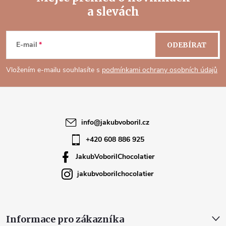
a slevách
Z
á
E-mail
ODEBÍRAT
p
Vložením e-mailu souhlasíte s
podmínkami ochrany osobních údajů
a
t
info
@
jakubvoboril.cz
í
+420 608 886 925
JakubVoborilChocolatier
jakubvoborilchocolatier
Informace pro zákazníka