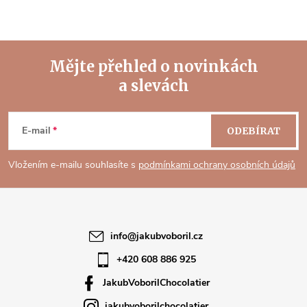
Mějte přehled o novinkách
a slevách
Z
á
E-mail
ODEBÍRAT
p
Vložením e-mailu souhlasíte s
podmínkami ochrany osobních údajů
a
t
info
@
jakubvoboril.cz
í
+420 608 886 925
JakubVoborilChocolatier
jakubvoborilchocolatier