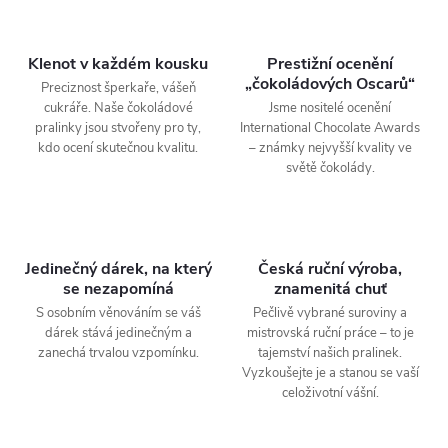
Klenot v každém kousku
Prestižní ocenění
„čokoládových Oscarů“
Preciznost šperkaře, vášeň
cukráře. Naše čokoládové
Jsme nositelé ocenění
pralinky jsou stvořeny pro ty,
International Chocolate Awards
kdo ocení skutečnou kvalitu.
– známky nejvyšší kvality ve
světě čokolády.
Jedinečný dárek, na který
Česká ruční výroba,
se nezapomíná
znamenitá chuť
S osobním věnováním se váš
Pečlivě vybrané suroviny a
dárek stává jedinečným a
mistrovská ruční práce – to je
zanechá trvalou vzpomínku.
tajemství našich pralinek.
Vyzkoušejte je a stanou se vaší
celoživotní vášní.