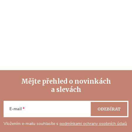
Mějte přehled o novinkách
a slevách
Z
á
E-mail
ODEBÍRAT
p
Vložením e-mailu souhlasíte s
podmínkami ochrany osobních údajů