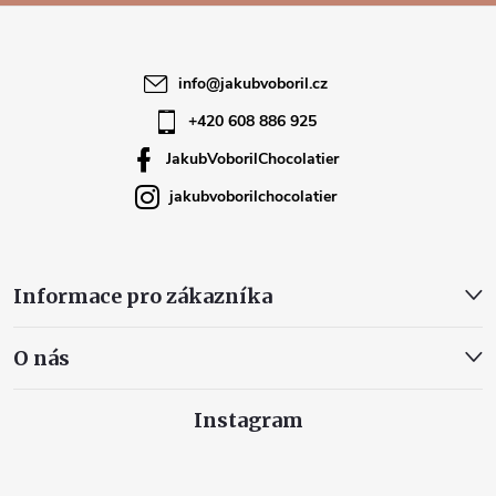
a
t
info
@
jakubvoboril.cz
í
+420 608 886 925
JakubVoborilChocolatier
jakubvoborilchocolatier
Informace pro zákazníka
O nás
Instagram