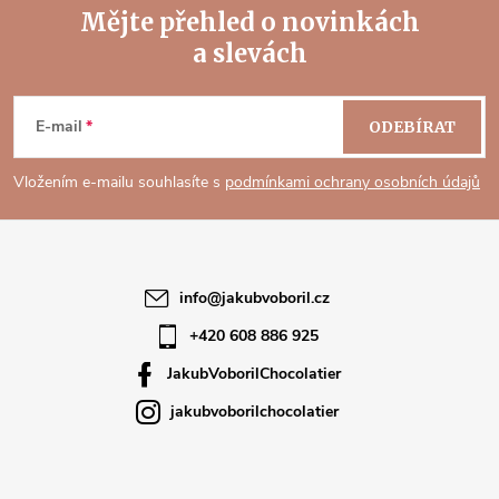
Mějte přehled o novinkách
a slevách
Z
á
E-mail
ODEBÍRAT
p
Vložením e-mailu souhlasíte s
podmínkami ochrany osobních údajů
a
t
info
@
jakubvoboril.cz
í
+420 608 886 925
JakubVoborilChocolatier
jakubvoborilchocolatier