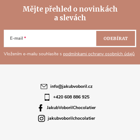
Mějte přehled o novinkách
a slevách
Z
á
E-mail
ODEBÍRAT
p
Vložením e-mailu souhlasíte s
podmínkami ochrany osobních údajů
a
t
info
@
jakubvoboril.cz
í
+420 608 886 925
JakubVoborilChocolatier
jakubvoborilchocolatier