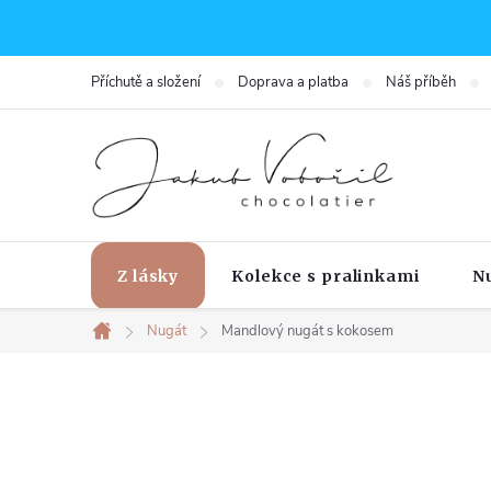
Přejít
na
obsah
Příchutě a složení
Doprava a platba
Náš příběh
Z lásky
Kolekce s pralinkami
N
Nugát
Mandlový nugát s kokosem
Domů