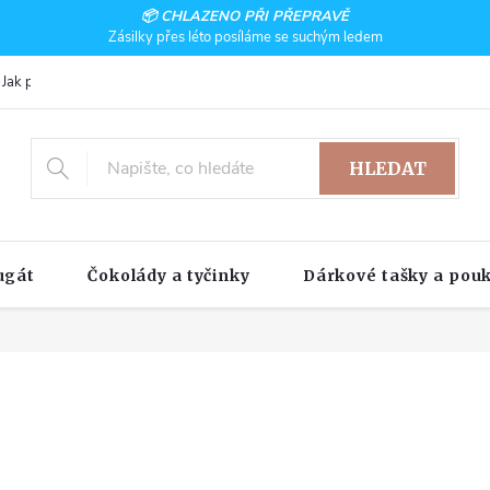
📦 CHLAZENO PŘI PŘEPRAVĚ
Zásilky přes léto posíláme se suchým ledem
Jak pracujeme
HLEDAT
ugát
Čokolády a tyčinky
Dárkové tašky a pou