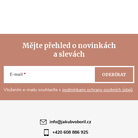
Mějte přehled o novinkách
a slevách
Z
á
E-mail
ODEBÍRAT
p
Vložením e-mailu souhlasíte s
podmínkami ochrany osobních údajů
a
t
info
@
jakubvoboril.cz
í
+420 608 886 925